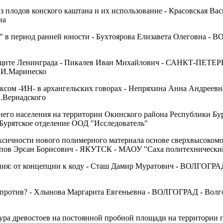
з плодов конского каштана и их использование - Красовская Вас
на
" в период ранней юности - Бухтоярова Елизавета Олеговна 
защите Ленинграда - Пикалев Иван Михайлович - САНКТ-ПЕТ
А.И.Маринеско
ксом -ИН- в архангельских говорах - Непряхина Анна Андреев
.Вернадского
него населения на территории Окинского района Республики Бу
урятское отделение ООД "Исследователь"
ксичности нового полимерного материала основе сверхвысоком
опов Эрсан Борисович - ЯКУТСК - МАОУ "Саха политехнически
ия: от концепции к коду - Сташ Дамир Муратович - ВОЛГОГРА
 и против? - Хлынова Маргарита Евгеньевна - ВОЛГОГРАД - Вол
тура древостоев на постоянной пробной площади на территории