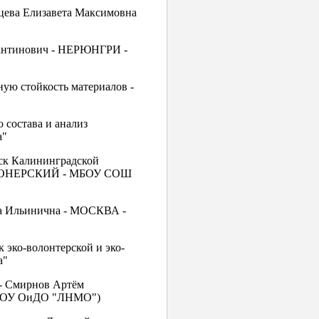
бцева Елизавета Максимовна
стантинович - НЕРЮНГРИ -
ую стойкость материалов -
о состава и анализ
а"
рск Калининградской
 - ПИОНЕРСКИЙ - МБОУ СОШ
са Ильинична - МОСКВА -
 эко-волонтерской и эко-
а"
 - Смирнов Артём
я(ЧОУ ОиДО "ЛНМО")