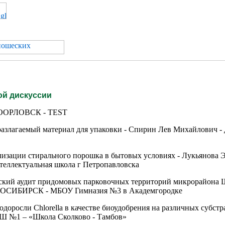
ой дискуссии
ВООРЛОВСК - TEST
оразлагаемый материал для упаковки - Спирин Лев Михайлов
лизации стирального порошка в бытовых условиях - Лукьянова Э
теллектуальная школа г Петропавловска
ский аудит придомовых парковочных территорий микрорайона Ш
ОВОСИБИРСК - МБОУ Гимназия №3 в Академгородке
доросли Chlorella в качестве биоудобрения на различных субст
 №1 – «Школа Сколково - Тамбов»