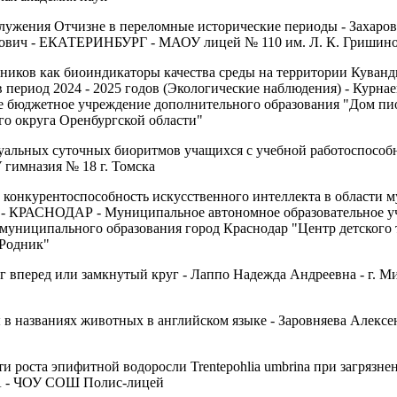
лужения Отчизне в переломные исторические периоды - Захаро
ович - ЕКАТЕРИНБУРГ - МАОУ лицей № 110 им. Л. К. Гришин
ников как биоиндикаторы качества среды на территории Куван
в период 2024 - 2025 годов (Экологические наблюдения) - Курна
юджетное учреждение дополнительного образования "Дом пио
о округа Оренбургской области"
уальных суточных биоритмов учащихся с учебной работоспособ
гимназия № 18 г. Томска
конкурентоспособность искусственного интеллекта в области м
- КРАСНОДАР - Муниципальное автономное образовательное у
муниципального образования город Краснодар "Центр детского 
Родник"
 вперед или замкнутый круг - Лаппо Надежда Андреевна - г. М
в названиях животных в английском языке - Заровняева Алекс
и роста эпифитной водоросли Trentepohlia umbrina при загрязне
А - ЧОУ СОШ Полис-лицей