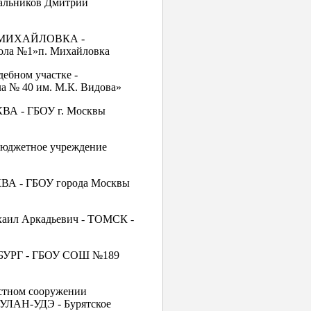
Сальников Дмитрий
а - МИХАЙЛОВКА -
кола №1»п. Михайловка
ебном участке -
 № 40 им. М.К. Видова»
КВА - ГБОУ г. Москвы
бюджетное учреждение
КВА - ГБОУ города Москвы
хаил Аркадьевич - ТОМСК -
ЕРБУРГ - ГБОУ СОШ №189
истном сооружении
- УЛАН-УДЭ - Бурятское