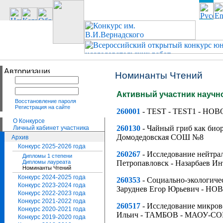
Номинанты Чтений
Активный участник научн
Восстановление пароля
Регистрация на сайте
260001
- TEST - TEST1 - НО
О Конкурсе
260130
- Чайный гриб как би
Личный кабинет участника
Домодедовская СОШ №8
Архив
Конкурс 2025-2026 года
260267
- Исследование нейтра
Дипломы 1 степени
Дипломы лауреата
Петропавловск - Назарбаев Ин
Номинанты Чтений
Конкурс 2024-2025 года
260353
- Социально-экологиче
Конкурс 2023-2024 года
Заруднев Егор Юрьевич - Н
Конкурс 2022-2023 года
Конкурс 2021-2022 года
260517
- Исследование микрово
Конкурс 2020-2021 года
Ильич - ТАМБОВ - МАОУ-СОШ
Конкурс 2019-2020 года