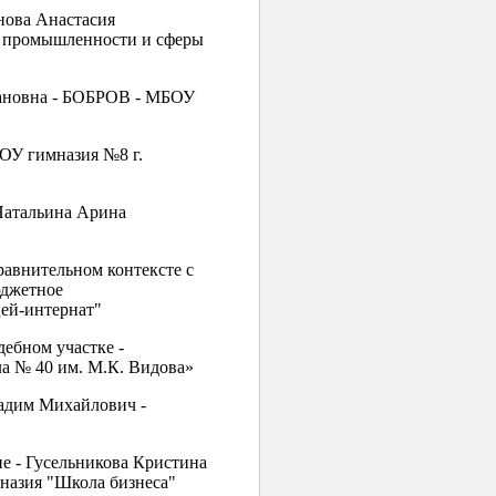
нова Анастасия
 промышленности и сферы
мановна - БОБРОВ - МБОУ
ОУ гимназия №8 г.
 Натальина Арина
равнительном контексте с
юджетное
ей-интернат"
ебном участке -
 № 40 им. М.К. Видова»
Вадим Михайлович -
е - Гусельникова Кристина
назия "Школа бизнеса"