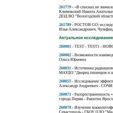
261779
- «В списках не значил
Климовский Никита Анатолье
ДОД ВО "Вологодский областн
261789
- РОСТОВ GO: исследов
Илья Александрович, Чульфа
Актуальное исследование
260001
- TEST - TEST1 - НО
260002
- Возможности взаимод
Ольга Юрьевна
260031
- Источники радиацион
МАУДО "Дворец пионеров и шк
260055
- Исследование эффект
Александр Андреевич - СОЧИ 
260071
- Распространенность «
города Перми - Ракитин Ярос
260078
- Изучение кокколитоф
Севастополь - ГБОУ ЦДО "Мал