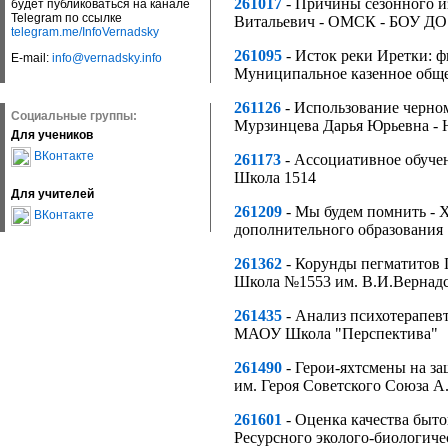
261017
- Причины сезонного из
будет публиковаться на канале
Telegram по ссылке
Витальевич - ОМСК - БОУ ДО 
telegram.me/InfoVernadsky
261095
- Исток реки Иретки: 
E-mail:
info@vernadsky.info
Муниципальное казенное обще
261126
- Использование черном
Социальные группы:
Мурзинцева Дарья Юрьевна -
Для учеников
ВКонтакте
261173
- Ассоциативное обуче
Школа 1514
Для учителей
261209
- Мы будем помнить -
ВКонтакте
дополнительного образования 
261362
- Корунды пегматитов
Школа №1553 им. В.И.Вернад
261435
- Анализ психотерапев
МАОУ Школа "Перспектива"
261490
- Герои-яхтсмены на 
им. Героя Советского Союза 
261601
- Оценка качества быт
Ресурсного эколого-биологиче