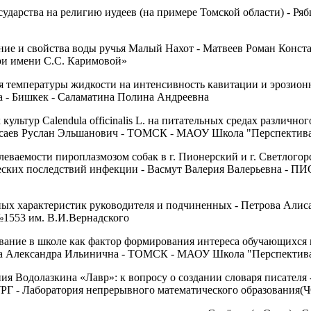
ударства на религию иудеев (на примере Томской области) - Ря
яние и свойства воды ручья Малый Нахот - Матвеев Роман Кон
и имени С.С. Каримовой»
я температуры жидкости на интенсивность кавитации и эрозионн
 - Бишкек - Саламатина Полина Андреевна
ультур Calendula officinalis L. на питательных средах различног
 Мусаев Руслан Эльшанович - ТОМСК - МАОУ Школа "Перспектив
леваемости пироплазмозом собак в г. Пионерский и г. Светлого
ических последствий инфекции - Васмут Валерия Валерьевна
ных характеристик руководителя и подчиненных - Петрова Али
1553 им. В.И.Вернадского
вание в школе как фактор формирования интереса обучающихся к
на Александра Ильинична - ТОМСК - МАОУ Школа "Перспектив
ия Водолазкина «Лавр»: к вопросу о создании словаря писателя
Г - Лаборатория непрерывного математического образовани