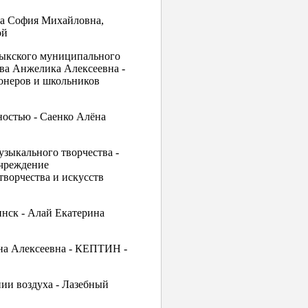
ва София Михайловна,
ой
дыкского муниципального
ева Анжелика Алексеевна -
неров и школьников
ностью - Саенко Алёна
узыкального творчества -
чреждение
творчества и искусств
инск - Алай Екатерина
ена Алексеевна - КЕПТИН -
нии воздуха - Лазебный