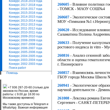
Конкурс 2018-2019 года
260605
- Влияние политики гос
Конкурс 2017-2018 года
- ТОМСК - МАОУ СОШ№4
Конкурс 2016-2017 года
Конкурс 2015-2016 года
Конкурс 2014-2015 года
260607
- Экологическое состо
Конкурс 2013-2014 года
МОУ «Гимназия №1 г.Нерюнгр
Конкурс 2012-2013 года
Конкурс 2011-2012 года
260620
- Исследование влияни
Конкурс 2010-2011 года
Саламатина Полина Андреевна
Конкурс 2009-2010 года
Конкурс 2008-2009 года
260633
- Получение каллусных к
Конкурс 2007-2008 года
ростового индекса in vitro -
Конкурс 2006-2007 года
Конкурс 2005-2006 года
260816
- Анализ сезонной забо
Конкурс 2004-2005 года
области и оценка гематолог
Конкурс 2003-2004 года
Конкурс 2002-2003 года
г. Пионерского
Поиск работ
260857
- Взаимосвязь личност
Помощь
ГБОУ города Москвы Школа №
260941
- Экологическое образо
+7 936 287-20-60 (только для
научной деятельности - Деми
звонков по России, время
работы: с 9.00 до 18.00 по
Московскому времени)
261008
- Лексика романа Евген
Сергеевич - САНКТ-ПЕТЕРБУР
Мы также доступны в Telegram и
WhatsApp. Важная информация