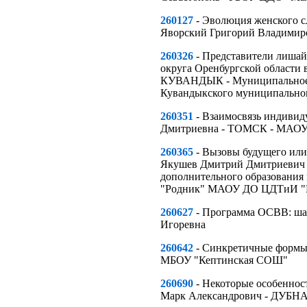
260127
- Эволюция женского с
Яворский Григорий Владимир
260326
- Представители лишай
округа Оренбургской области 
КУВАНДЫК - Муниципальное б
Кувандыкского муниципальног
260351
- Взаимосвязь индивид
Дмитриевна - ТОМСК - МАОУ 
260365
- Вызовы будущего или 
Якушев Дмитрий Дмитриевич 
дополнительного образования 
"Родник" МАОУ ДО ЦДТиИ "
260627
- Программа ОСВВ: шаг
Игоревна
260642
- Синкретичные формы 
МБОУ "Кептинская СОШ"
260690
- Некоторые особенност
Марк Александрович - ДУБН