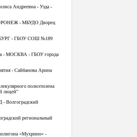
илиса Андреевна - Узда -
- ВОРОНЕЖ - МБУДО Дворец
ЕРБУРГ - ГБОУ СОШ №189
на - МОСКВА - ГБОУ города
рятия - Сайбанова Арина
олекулярного полиэтилена
й лицей"
Д - Волгоградский
гоградский региональный
 полигона «Мухрино» -