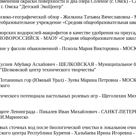
менения окраски поверхности и дна озера Солёное (г. Омск) - 
г. Омска "Детский ЭкоЦентр"
физико-географический обзор - Жилкина Татьяна Вячеславовн
образовательное учреждение «Средняя общеобразовательная ш
орских водорослей-макрофитов в качестве удобрения на приусад
 НОВОРОССИЙСК - МАОУ «Средняя общеобразовательное школа
ние у фасоли обыкновенной - Псиола Мария Викторовна - МОС
 Хусиев Абубакр Асхабович - ШЕЛКОВСКАЯ - Муниципальное 
"Шелковской центр технического творчества"
 Потаниных гор (Южный Урал) - Зуева Марина Петровна - МОС
ского
тического потенциала настольных ролевых игр - Щеголихин Ми
защите Ленинграда - Пикалев Иван Михайлович - САНКТ-ПЕТ
А.И.Маринеско
овых сточных вод после биологической очистки в локальном оч
ского центра Республики Бурятия - Хальбаева Ирина Игоревна 