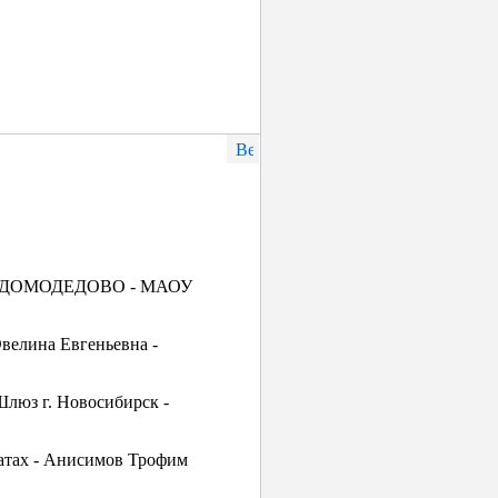
ич - ДОМОДЕДОВО - МАОУ
велина Евгеньевна -
люз г. Новосибирск -
ратах - Анисимов Трофим