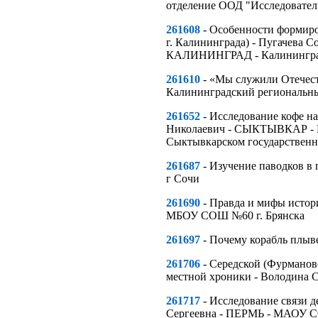
отделение ООД "Исследовател
261608
- Особенности формиро
г. Калининграда) - Пугачева 
КАЛИНИНГРАД - Калининград
261610
- «Мы служили Отечес
Калининградский региональн
261652
- Исследование кофе н
Николаевич - СЫКТЫВКАР - Го
Сыктывкарском государственн
261687
- Изучение паводков в
г Сочи
261690
- Правда и мифы истор
МБОУ СОШ №60 г. Брянска
261697
- Почему корабль плыв
261706
- Середской (Фурманов
местной хроники - Володина 
261717
- Исследование связи д
Сергеевна - ПЕРМЬ - МАОУ С