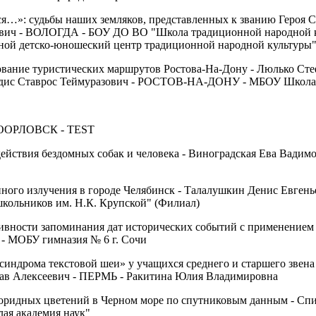
ся…»: судьбы наших земляков, представленных к званию Героя С
вич - ВОЛОГДА - БОУ ДО ВО "Школа традиционной народной 
ой детско-юношеский центр традиционной народной культуры"
ание туристических маршрутов Ростова-На-Дону - Люлько Сте
идис Ставрос Теймуразович - РОСТОВ-НА-ДОНУ - МБОУ Школа 
ВООРЛОВСК - TEST
ействия бездомных собак и человека - Виноградская Ева Вадим
ного излучения в городе Челябинск - Талалушкин Денис Евге
ольников им. Н.К. Крупской" (Филиал)
ивности запоминания дат исторических событий с применение
- МОБУ гимназия № 6 г. Сочи
синдрома текстовой шеи» у учащихся среднего и старшего звена
лав Алексеевич - ПЕРМЬ - Ракитина Юлия Владимировна
оридных цветений в Черном море по спутниковым данным - Спи
ая академия наук"