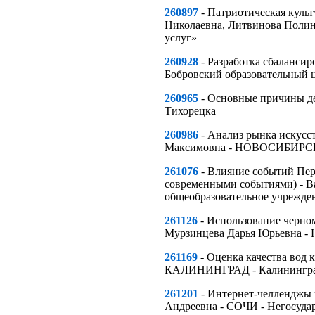
260897
- Патриотическая культ
Николаевна, Литвинова Поли
услуг»
260928
- Разработка сбаланси
Бобровский образовательный 
260965
- Основные причины де
Тихорецка
260986
- Анализ рынка искусс
Максимовна - НОВОСИБИРСК
261076
- Влияние событий Пер
современными событиями) - В
общеобразовательное учрежде
261126
- Использование черном
Мурзинцева Дарья Юрьевна -
261169
- Оценка качества вод 
КАЛИНИНГРАД - Калининград
261201
- Интернет-челленджы в
Андреевна - СОЧИ - Негосудар