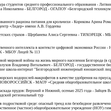
ура студентов среднего профессионального образования - Литви
на Николаевна - БЕЛГОРОД - ОГАПОУ «Белгородский техникум
рованного рациона питания для крольчихи - Корикова Арина Ро
центр «Лидер» имени А.В. Гордеева
тских страхов - Щербанева Алиса Сергеевна - ТИХОРЕЦК - МБ
твенного интеллекта в контексте цифровой экономики России -
 - МБОУ Лицей № 113
вой мировой войны на жизнь мирного населения Белгорода (в с
алухов Владимир Витальевич - БЕЛГОРОД - государственное б
ние школа-интернат "Белгородский инженерный юношеский лиц
орских водорослей-макрофитов в качестве удобрения на приусад
 НОВОРОССИЙСК - МАОУ «Средняя общеобразовательное школа
каскада прудов: Верхний и Нижний, осенью 2025 года - Зайцев 
ский региональный тур
 подростковой среде: опасный тренд или безобидное развлечени
ственное (частное) общеобразовательное учреждение (НОУ) гим