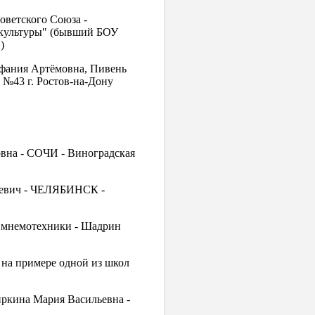
оветского Союза -
культуры" (бывший БОУ
)
фания Артёмовна, Пивень
№43 г. Ростов-на-Дону
овна - СОЧИ - Виноградская
ньевич - ЧЕЛЯБИНСК -
м мнемотехники - Шадрин
 на примере одной из школ
ркина Мария Васильевна -