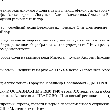
ь"
вания радиационного фона в связи с ландшафтной структурой у
Софья Александровна, Логункова Алина Алексеевна, Смыслова Ев
ский региональный тур
тву»: семейный архив Белоярцевых - Зеньков Олег Дмитриеви
ый тур
а содержание полиароматических углеводородов и жирных кисло
сударственное общеобразовательное учреждение " Коми респу
ом университете"
 городе Сочи на примере реки Мацесты - Кужим Андрей Никол
ии семьи Клёцкиных на рубеже XIX-XX веков - Герасенков Арс
ет, а утюг тонет - Горбунов Владимир Ярославович - ДМИТРО
ский) ОСОАВИАХИМ в 1930-1940-е годы XX века: вклад в обор
Светлана Алексеевна - ИВАНОВО - Ивановский региональный т
епрессии, стресса, тревоги и веры в паранормальное у старшекл
ОШ «Мастерград» г. Перми