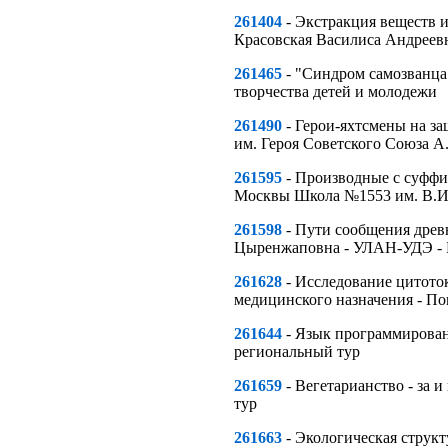
261404
- Экстракция веществ и
Красовская Василиса Андреев
261465
- "Синдром самозванца
творчества детей и молодежи
261490
- Герои-яхтсмены на 
им. Героя Советского Союза 
261595
- Производные с суффи
Москвы Школа №1553 им. В.И
261598
- Пути сообщения древ
Цыренжаповна - УЛАН-УДЭ - Б
261628
- Исследование цитото
медицинского назначения - П
261644
- Язык программирован
региональный тур
261659
- Вегетарианство - за
тур
261663
- Экологическая струк