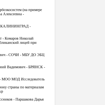
рбоэкосистем (на примере
а Алексеевна -
ч - КАЛИНИНГРАД -
т - Комаров Николай
бликанский лицей при
аевич - СОЧИ - МБУ ДО ЭБЦ
ений Вадимович - БРЯНСК -
В - МОО МОД Исследователь
ону страны по материалам
ур
ассников - Паршакова Дарья