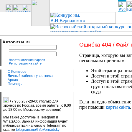
Ошибка 404 / Файл
Страница, которую вы зап
Восстановление пароля
нескольким причинам:
Регистрация на сайте
Этой страницы нико
О Конкурсе
Доступ к этой стран
Личный кабинет участника
Архив
Доступ к этой стра
Помощь
групп пользователе
сюда
+7 936 287-20-60 (только для
Если ни одно объяснение 
звонков по России, время работы: с 9.00
при помощи
карты сайта
.
до 18.00 по Московскому времени)
Мы также доступны в Telegram и
WhatsApp. Важная информация будет
публиковаться на канале Telegram по
ссылке
telegram.me/InfoVernadsky