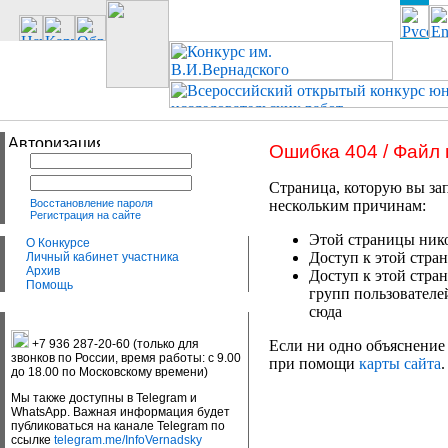
Ошибка 404 / Файл
Страница, которую вы зап
Восстановление пароля
нескольким причинам:
Регистрация на сайте
Этой страницы нико
О Конкурсе
Доступ к этой стран
Личный кабинет участника
Архив
Доступ к этой стра
Помощь
групп пользователе
сюда
+7 936 287-20-60 (только для
Если ни одно объяснение 
звонков по России, время работы: с 9.00
при помощи
карты сайта
.
до 18.00 по Московскому времени)
Мы также доступны в Telegram и
WhatsApp. Важная информация будет
публиковаться на канале Telegram по
ссылке
telegram.me/InfoVernadsky