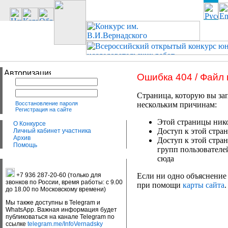
Ошибка 404 / Файл
Страница, которую вы зап
Восстановление пароля
нескольким причинам:
Регистрация на сайте
Этой страницы нико
О Конкурсе
Доступ к этой стран
Личный кабинет участника
Архив
Доступ к этой стра
Помощь
групп пользователе
сюда
+7 936 287-20-60 (только для
Если ни одно объяснение 
звонков по России, время работы: с 9.00
при помощи
карты сайта
.
до 18.00 по Московскому времени)
Мы также доступны в Telegram и
WhatsApp. Важная информация будет
публиковаться на канале Telegram по
ссылке
telegram.me/InfoVernadsky