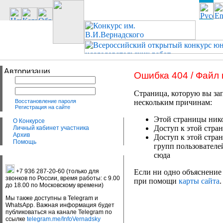
Ошибка 404 / Файл
Страница, которую вы зап
Восстановление пароля
нескольким причинам:
Регистрация на сайте
Этой страницы нико
О Конкурсе
Доступ к этой стран
Личный кабинет участника
Архив
Доступ к этой стра
Помощь
групп пользователе
сюда
+7 936 287-20-60 (только для
Если ни одно объяснение 
звонков по России, время работы: с 9.00
при помощи
карты сайта
.
до 18.00 по Московскому времени)
Мы также доступны в Telegram и
WhatsApp. Важная информация будет
публиковаться на канале Telegram по
ссылке
telegram.me/InfoVernadsky