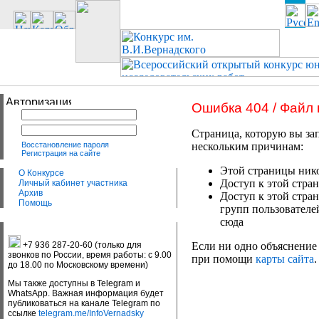
Ошибка 404 / Файл
Страница, которую вы зап
Восстановление пароля
нескольким причинам:
Регистрация на сайте
Этой страницы нико
О Конкурсе
Доступ к этой стран
Личный кабинет участника
Архив
Доступ к этой стра
Помощь
групп пользователе
сюда
+7 936 287-20-60 (только для
Если ни одно объяснение 
звонков по России, время работы: с 9.00
при помощи
карты сайта
.
до 18.00 по Московскому времени)
Мы также доступны в Telegram и
WhatsApp. Важная информация будет
публиковаться на канале Telegram по
ссылке
telegram.me/InfoVernadsky