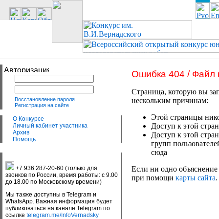
Ошибка 404 / Файл
Страница, которую вы зап
Восстановление пароля
нескольким причинам:
Регистрация на сайте
Этой страницы нико
О Конкурсе
Доступ к этой стран
Личный кабинет участника
Архив
Доступ к этой стра
Помощь
групп пользователе
сюда
+7 936 287-20-60 (только для
Если ни одно объяснение 
звонков по России, время работы: с 9.00
при помощи
карты сайта
.
до 18.00 по Московскому времени)
Мы также доступны в Telegram и
WhatsApp. Важная информация будет
публиковаться на канале Telegram по
ссылке
telegram.me/InfoVernadsky