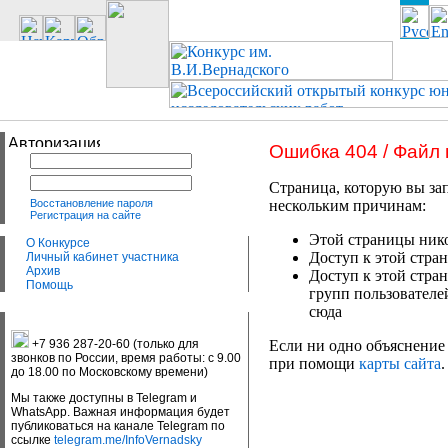
Ошибка 404 / Файл
Страница, которую вы зап
Восстановление пароля
нескольким причинам:
Регистрация на сайте
Этой страницы нико
О Конкурсе
Доступ к этой стран
Личный кабинет участника
Архив
Доступ к этой стра
Помощь
групп пользователе
сюда
+7 936 287-20-60 (только для
Если ни одно объяснение 
звонков по России, время работы: с 9.00
при помощи
карты сайта
.
до 18.00 по Московскому времени)
Мы также доступны в Telegram и
WhatsApp. Важная информация будет
публиковаться на канале Telegram по
ссылке
telegram.me/InfoVernadsky