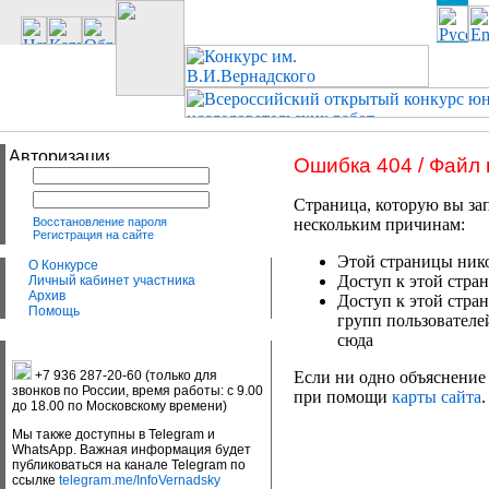
Ошибка 404 / Файл
Страница, которую вы зап
Восстановление пароля
нескольким причинам:
Регистрация на сайте
Этой страницы нико
О Конкурсе
Доступ к этой стран
Личный кабинет участника
Архив
Доступ к этой стра
Помощь
групп пользователе
сюда
+7 936 287-20-60 (только для
Если ни одно объяснение 
звонков по России, время работы: с 9.00
при помощи
карты сайта
.
до 18.00 по Московскому времени)
Мы также доступны в Telegram и
WhatsApp. Важная информация будет
публиковаться на канале Telegram по
ссылке
telegram.me/InfoVernadsky