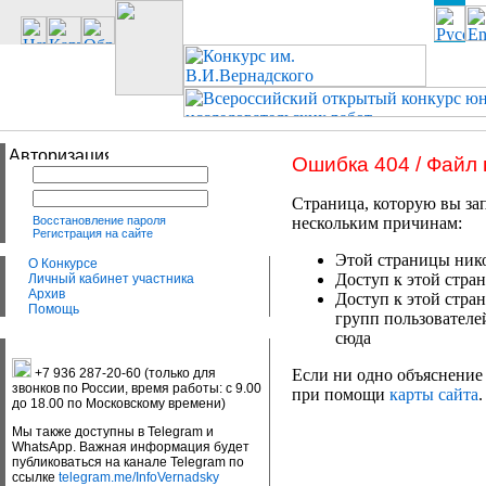
Ошибка 404 / Файл
Страница, которую вы зап
Восстановление пароля
нескольким причинам:
Регистрация на сайте
Этой страницы нико
О Конкурсе
Доступ к этой стран
Личный кабинет участника
Архив
Доступ к этой стра
Помощь
групп пользователе
сюда
+7 936 287-20-60 (только для
Если ни одно объяснение 
звонков по России, время работы: с 9.00
при помощи
карты сайта
.
до 18.00 по Московскому времени)
Мы также доступны в Telegram и
WhatsApp. Важная информация будет
публиковаться на канале Telegram по
ссылке
telegram.me/InfoVernadsky