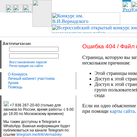
Ошибка 404 / Файл
Страница, которую вы зап
Восстановление пароля
нескольким причинам:
Регистрация на сайте
Этой страницы нико
О Конкурсе
Доступ к этой стран
Личный кабинет участника
Архив
Доступ к этой стра
Помощь
групп пользователе
сюда
+7 936 287-20-60 (только для
Если ни одно объяснение 
звонков по России, время работы: с 9.00
при помощи
карты сайта
.
до 18.00 по Московскому времени)
Мы также доступны в Telegram и
WhatsApp. Важная информация будет
публиковаться на канале Telegram по
ссылке
telegram.me/InfoVernadsky