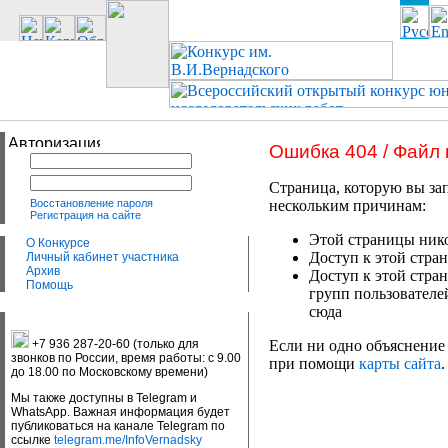
Ошибка 404 / Файл
Страница, которую вы зап
Восстановление пароля
нескольким причинам:
Регистрация на сайте
Этой страницы нико
О Конкурсе
Доступ к этой стран
Личный кабинет участника
Архив
Доступ к этой стра
Помощь
групп пользователе
сюда
+7 936 287-20-60 (только для
Если ни одно объяснение 
звонков по России, время работы: с 9.00
при помощи
карты сайта
.
до 18.00 по Московскому времени)
Мы также доступны в Telegram и
WhatsApp. Важная информация будет
публиковаться на канале Telegram по
ссылке
telegram.me/InfoVernadsky