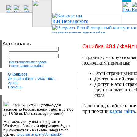
Ошибка 404 / Файл
Страница, которую вы зап
Восстановление пароля
нескольким причинам:
Регистрация на сайте
Этой страницы нико
О Конкурсе
Доступ к этой стран
Личный кабинет участника
Архив
Доступ к этой стра
Помощь
групп пользователе
сюда
+7 936 287-20-60 (только для
Если ни одно объяснение 
звонков по России, время работы: с 9.00
при помощи
карты сайта
.
до 18.00 по Московскому времени)
Мы также доступны в Telegram и
WhatsApp. Важная информация будет
публиковаться на канале Telegram по
ссылке
telegram.me/InfoVernadsky