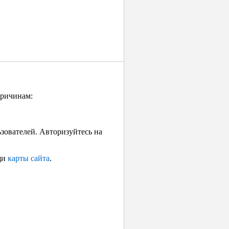
причинам:
ьзователей. Авторизуйтесь на
щи
карты сайта
.