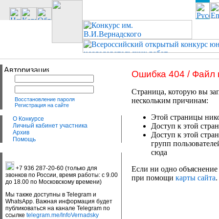
Ошибка 404 / Файл
Страница, которую вы зап
Восстановление пароля
нескольким причинам:
Регистрация на сайте
Этой страницы нико
О Конкурсе
Доступ к этой стран
Личный кабинет участника
Архив
Доступ к этой стра
Помощь
групп пользователе
сюда
+7 936 287-20-60 (только для
Если ни одно объяснение 
звонков по России, время работы: с 9.00
при помощи
карты сайта
.
до 18.00 по Московскому времени)
Мы также доступны в Telegram и
WhatsApp. Важная информация будет
публиковаться на канале Telegram по
ссылке
telegram.me/InfoVernadsky