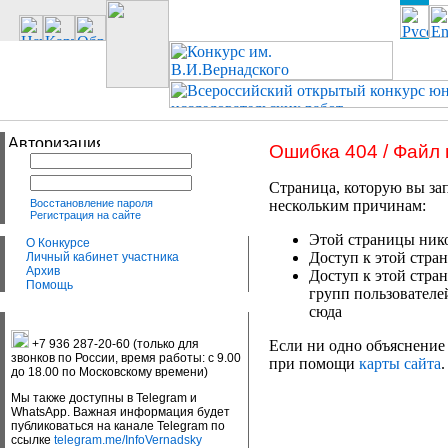
Ошибка 404 / Файл
Страница, которую вы зап
Восстановление пароля
нескольким причинам:
Регистрация на сайте
Этой страницы нико
О Конкурсе
Доступ к этой стран
Личный кабинет участника
Архив
Доступ к этой стра
Помощь
групп пользователе
сюда
+7 936 287-20-60 (только для
Если ни одно объяснение 
звонков по России, время работы: с 9.00
при помощи
карты сайта
.
до 18.00 по Московскому времени)
Мы также доступны в Telegram и
WhatsApp. Важная информация будет
публиковаться на канале Telegram по
ссылке
telegram.me/InfoVernadsky