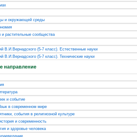
мах
ды и окружающей среды
ономия
 и растительные сообщества
ий В.И.Вернадского (5-7 класс). Естественные науки
й В.И.Вернадского (5-7 класс). Технические науки
е направление
ия
итература
век и событие
Язык в современном мире
ятники, события в религиозной культуре
история и современность
ия и здоровье человека
краеведение