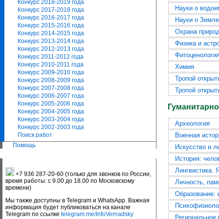
Конкурс 2018-2019 года
Науки о водое
Конкурс 2017-2018 года
Конкурс 2016-2017 года
Науки о Земле
Конкурс 2015-2016 года
Охрана приро
Конкурс 2014-2015 года
Конкурс 2013-2014 года
Физика и астр
Конкурс 2012-2013 года
Фитоценология
Конкурс 2011-2012 года
Конкурс 2010-2011 года
Химия
Конкурс 2009-2010 года
Тропой открыт
Конкурс 2008-2009 года
Конкурс 2007-2008 года
Тропой открыти
Конкурс 2006-2007 года
Конкурс 2005-2006 года
Гуманитарно
Конкурс 2004-2005 года
Конкурс 2003-2004 года
Археология
Конкурс 2002-2003 года
Поиск работ
Военная истор
Помощь
Искусство и л
История: чело
Лингвистика. 
+7 936 287-20-60 (только для звонков по России,
время работы: с 9.00 до 18.00 по Московскому
Личность, пам
времени)
Образование: 
Мы также доступны в Telegram и WhatsApp. Важная
Психофизиолог
информация будет публиковаться на канале
Telegram по ссылке
telegram.me/InfoVernadsky
Региональное 