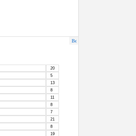
20
5
13
8
11
8
7
21
8
19