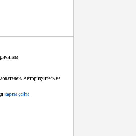
причинам:
ьзователей. Авторизуйтесь на
щи
карты сайта
.