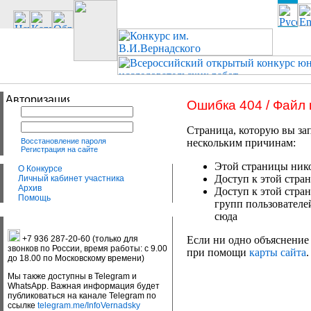
Ошибка 404 / Файл
Страница, которую вы зап
Восстановление пароля
нескольким причинам:
Регистрация на сайте
Этой страницы нико
О Конкурсе
Доступ к этой стран
Личный кабинет участника
Архив
Доступ к этой стра
Помощь
групп пользователе
сюда
+7 936 287-20-60 (только для
Если ни одно объяснение 
звонков по России, время работы: с 9.00
при помощи
карты сайта
.
до 18.00 по Московскому времени)
Мы также доступны в Telegram и
WhatsApp. Важная информация будет
публиковаться на канале Telegram по
ссылке
telegram.me/InfoVernadsky