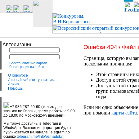
Ошибка 404 / Файл
Страница, которую вы зап
Восстановление пароля
нескольким причинам:
Регистрация на сайте
Этой страницы нико
О Конкурсе
Доступ к этой стран
Личный кабинет участника
Архив
Доступ к этой стра
Помощь
групп пользователе
сюда
+7 936 287-20-60 (только для
Если ни одно объяснение 
звонков по России, время работы: с 9.00
при помощи
карты сайта
.
до 18.00 по Московскому времени)
Мы также доступны в Telegram и
WhatsApp. Важная информация будет
публиковаться на канале Telegram по
ссылке
telegram.me/InfoVernadsky