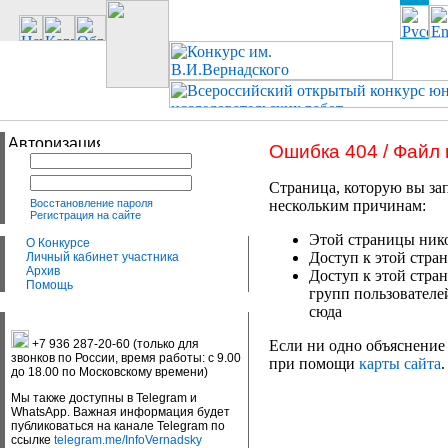
Ошибка 404 / Файл
Страница, которую вы зап
Восстановление пароля
нескольким причинам:
Регистрация на сайте
Этой страницы нико
О Конкурсе
Доступ к этой стран
Личный кабинет участника
Архив
Доступ к этой стра
Помощь
групп пользователе
сюда
+7 936 287-20-60 (только для
Если ни одно объяснение 
звонков по России, время работы: с 9.00
при помощи
карты сайта
.
до 18.00 по Московскому времени)
Мы также доступны в Telegram и
WhatsApp. Важная информация будет
публиковаться на канале Telegram по
ссылке
telegram.me/InfoVernadsky