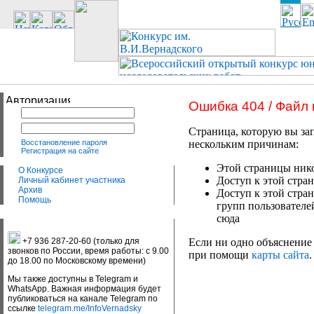
Ошибка 404 / Файл
Страница, которую вы зап
Восстановление пароля
нескольким причинам:
Регистрация на сайте
Этой страницы нико
О Конкурсе
Доступ к этой стран
Личный кабинет участника
Архив
Доступ к этой стра
Помощь
групп пользователе
сюда
+7 936 287-20-60 (только для
Если ни одно объяснение 
звонков по России, время работы: с 9.00
при помощи
карты сайта
.
до 18.00 по Московскому времени)
Мы также доступны в Telegram и
WhatsApp. Важная информация будет
публиковаться на канале Telegram по
ссылке
telegram.me/InfoVernadsky