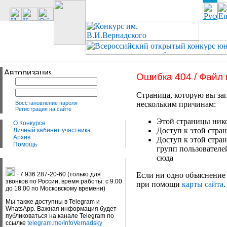
Ошибка 404 / Файл
Страница, которую вы зап
Восстановление пароля
нескольким причинам:
Регистрация на сайте
Этой страницы нико
О Конкурсе
Доступ к этой стран
Личный кабинет участника
Архив
Доступ к этой стра
Помощь
групп пользователе
сюда
+7 936 287-20-60 (только для
Если ни одно объяснение 
звонков по России, время работы: с 9.00
при помощи
карты сайта
.
до 18.00 по Московскому времени)
Мы также доступны в Telegram и
WhatsApp. Важная информация будет
публиковаться на канале Telegram по
ссылке
telegram.me/InfoVernadsky