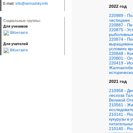
E-mail:
info@vernadsky.info
2022 год
220989 - П
частицами
Социальные группы:
220887 - П
Для учеников
220875 - Ус
ВКонтакте
рыболовных
220874 - П
выращивания
Для учителей
условиях в
ВКонтакте
220848 - Ко
220801 - Оп
220419 - Ис
Жалпактобе
историческ
2021 год
210958 - Де
лесхоза Тал
Великой От
210561 - Жи
исследоват
210141 - Ро
кукурузы в 
питательны
210140 - Ро