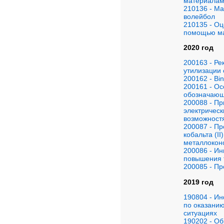
материалам 
210136 - Ма
волейбол
210135 - Оц
помощью ма
2020 год
200163 - Ре
утилизации 
200162 - Bi
200161 - О
обозначающ
200088 - П
электричес
возможност
200087 - Пр
кобальта (I
металлоконс
200086 - И
повышения т
200085 - Пр
2019 год
190804 - И
по оказани
ситуациях
190202 - О