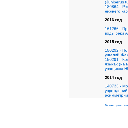
(Juniperus t
180864 - Ре
нижнего кар
2016 год
161266 - Пр
воды реки 
2015 год
150292 - П
ущелий Жам
150291 - Ко
языках (на 
учащихся Н
2014 год
140733 - Мо
учреждений
асимметрии
Баннер участник