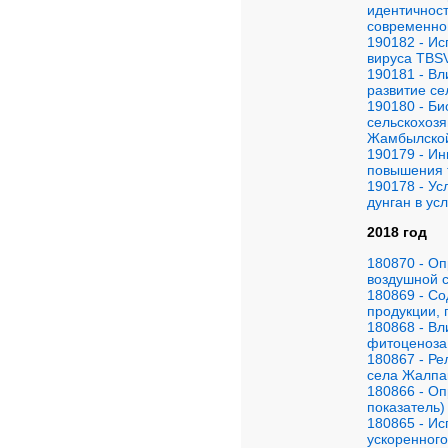
идентичност
современно
190182 - Ис
вируса TBSV
190181 - Вл
развитие се
190180 - Би
сельскохоз
Жамбылской
190179 - И
повышения т
190178 - Ус
дунган в ус
2018 год
180870 - Оп
воздушной 
180869 - Со
продукции,
180868 - Вл
фитоценоза
180867 - Р
села Жалпа
180866 - Оп
показатель)
180865 - И
ускоренного