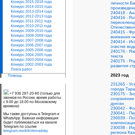
Конкурс 2015-2016 года
личности Б
Конкурс 2014-2015 года
произведен
Конкурс 2013-2014 года
240418 - Ан
Конкурс 2012-2013 года
240416 - Ро
Конкурс 2011-2012 года
переселенце
Конкурс 2010-2011 года
Отечествен
Конкурс 2009-2010 года
240415 - Фр
Конкурс 2008-2009 года
внимания ч
Конкурс 2007-2008 года
240414 - Ис
Конкурс 2006-2007 года
очистке вод
Конкурс 2005-2006 года
240176 - Я
Конкурс 2004-2005 года
текста
Конкурс 2003-2004 года
240175 - Ро
Конкурс 2002-2003 года
развития ст
Поиск работ
2023 год
Помощь
231265 - Ус
города Тара
230175 - Зн
+7 936 287-20-60 (только для
звонков по России, время работы:
сохранении 
с 9.00 до 18.00 по Московскому
дунган
времени)
230042 - Фо
230041 - Пе
Мы также доступны в Telegram и
230039 - По
WhatsApp. Важная информация
компенсаци
будет публиковаться на канале
Telegram по ссылке
230038 - И
telegram.me/InfoVernadsky
региона Каз