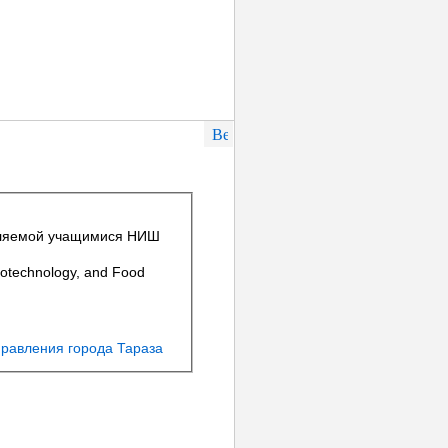
ебляемой учащимися НИШ
otechnology, and Food
равления города Тараза