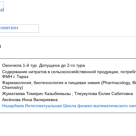
ы
Окончила 1-й тур. Допущена до 2-го тура
Содержание нитратов в сельскохозяйственной продукции, потр
ФМН г. Тараз
Фармакология, биотехнология и пищевая химия (Pharmacology, Bi
Chemistry)
Жуматаева Томирис Казыбеккызы , Тлеукулова Енлик Сабитовна
Аксёнова Инна Валериевна
Назарбаев Интеллектуальная Школа физико-математического нап