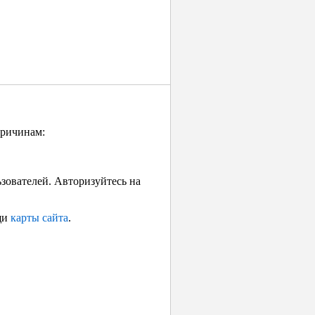
причинам:
ьзователей. Авторизуйтесь на
щи
карты сайта
.