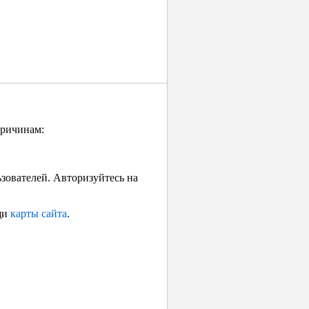
причинам:
ьзователей. Авторизуйтесь на
щи
карты сайта
.