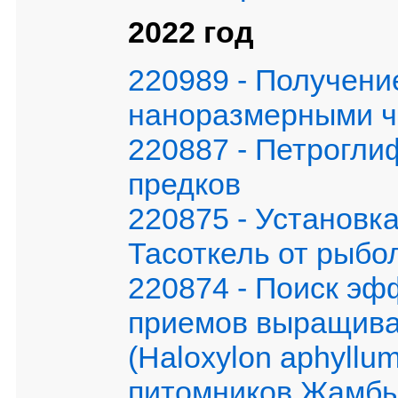
2022 год
220989 - Получени
наноразмерными ч
220887 - Петрогли
предков
220875 - Установк
Тасоткель от рыбо
220874 - Поиск эф
приемов выращиван
(Haloxylon aphyllu
питомников Жамбы