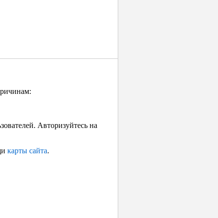
причинам:
ьзователей. Авторизуйтесь на
щи
карты сайта
.