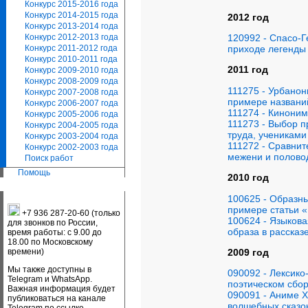
Конкурс 2015-2016 года
Конкурс 2014-2015 года
2012 год
Конкурс 2013-2014 года
120992 - Спасо-Г
Конкурс 2012-2013 года
приходе легенды
Конкурс 2011-2012 года
Конкурс 2010-2011 года
2011 год
Конкурс 2009-2010 года
Конкурс 2008-2009 года
111275 - Урбанон
Конкурс 2007-2008 года
примере названий
Конкурс 2006-2007 года
111274 - Киноним
Конкурс 2005-2006 года
111273 - Выбор 
Конкурс 2004-2005 года
труда, ученикам
Конкурс 2003-2004 года
111272 - Сравнит
Конкурс 2002-2003 года
межени и полово
Поиск работ
Помощь
2010 год
100625 - Образны
примере статьи «
+7 936 287-20-60 (только
100624 - Языкова
для звонков по России,
образа в рассказ
время работы: с 9.00 до
18.00 по Московскому
2009 год
времени)
Мы также доступны в
090092 - Лексик
Telegram и WhatsApp.
поэтическом сбо
Важная информация будет
090091 - Аниме Х
публиковаться на канале
волшебных сказок