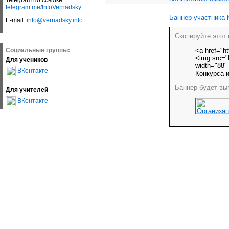
Telegram по ссылке
telegram.me/InfoVernadsky
Баннер участника 
E-mail:
info@vernadsky.info
Скопируйте этот 
<a href="ht
Социальные группы:
<img src="h
Для учеников
width="88"
ВКонтакте
Конкурса и
Баннер будет выг
Для учителей
ВКонтакте