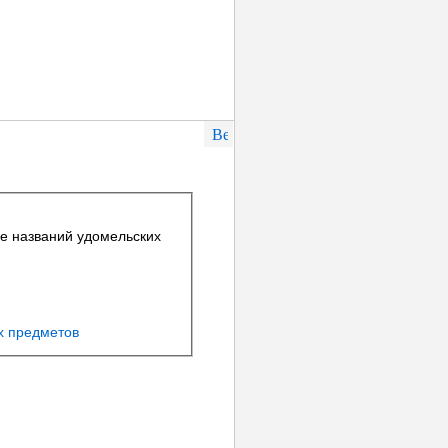
е названий удомельских
х предметов