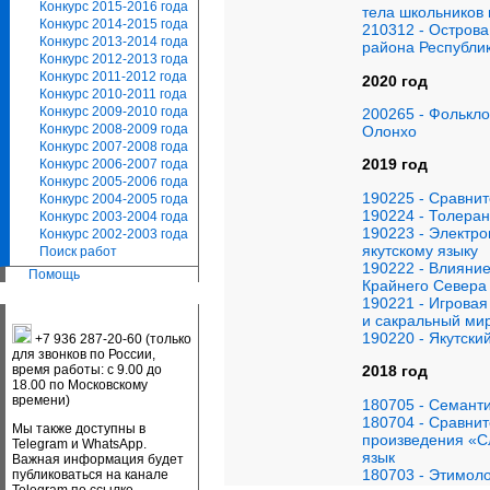
Конкурс 2015-2016 года
тела школьников
Конкурс 2014-2015 года
210312 - Острова
Конкурс 2013-2014 года
района Республик
Конкурс 2012-2013 года
Конкурс 2011-2012 года
2020 год
Конкурс 2010-2011 года
Конкурс 2009-2010 года
200265 - Фолькло
Конкурс 2008-2009 года
Олонхо
Конкурс 2007-2008 года
2019 год
Конкурс 2006-2007 года
Конкурс 2005-2006 года
190225 - Сравнит
Конкурс 2004-2005 года
190224 - Толера
Конкурс 2003-2004 года
190223 - Электро
Конкурс 2002-2003 года
якутскому языку
Поиск работ
190222 - Влияние
Помощь
Крайнего Севера
190221 - Игровая
и сакральный ми
190220 - Якутски
+7 936 287-20-60 (только
для звонков по России,
время работы: с 9.00 до
2018 год
18.00 по Московскому
времени)
180705 - Семанти
180704 - Сравнит
Мы также доступны в
произведения «Сл
Telegram и WhatsApp.
язык
Важная информация будет
180703 - Этимоло
публиковаться на канале