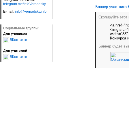
Telegram по ссылке
telegram.me/InfoVernadsky
Баннер участника 
E-mail:
info@vernadsky.info
Скопируйте этот 
<a href="ht
Социальные группы:
<img src="h
width="88"
Для учеников
Конкурса и
ВКонтакте
Баннер будет выг
Для учителей
ВКонтакте