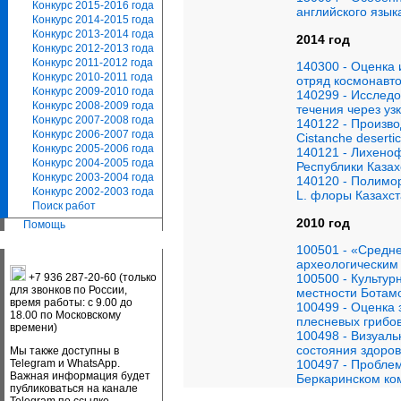
Конкурс 2015-2016 года
английского язык
Конкурс 2014-2015 года
Конкурс 2013-2014 года
2014 год
Конкурс 2012-2013 года
Конкурс 2011-2012 года
140300 - Оценка 
Конкурс 2010-2011 года
отряд космонавт
Конкурс 2009-2010 года
140299 - Исслед
Конкурс 2008-2009 года
течения через уз
Конкурс 2007-2008 года
140122 - Произво
Конкурс 2006-2007 года
Cistanche desert
Конкурс 2005-2006 года
140121 - Лихено
Конкурс 2004-2005 года
Республики Казах
Конкурс 2003-2004 года
140120 - Полимор
Конкурс 2002-2003 года
L. флоры Казахс
Поиск работ
2010 год
Помощь
100501 - «Средне
археологическим
100500 - Культур
+7 936 287-20-60 (только
для звонков по России,
местности Ботам
время работы: с 9.00 до
100499 - Оценка
18.00 по Московскому
плесневых грибов
времени)
100498 - Визуаль
состояния здоров
Мы также доступны в
100497 - Пробле
Telegram и WhatsApp.
Важная информация будет
Беркаринском ко
публиковаться на канале