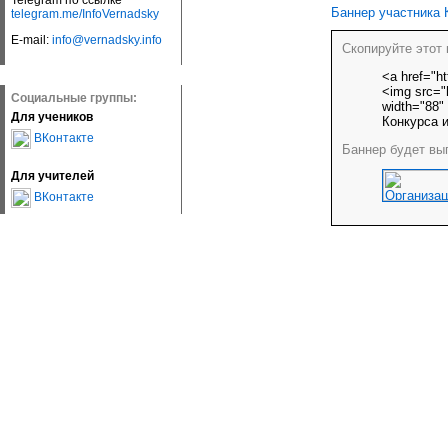
Telegram по ссылке
Баннер участника 
telegram.me/InfoVernadsky
E-mail:
info@vernadsky.info
Скопируйте этот 
<a href="ht
<img src="h
Социальные группы:
width="88"
Для учеников
Конкурса и
ВКонтакте
Баннер будет выг
Для учителей
ВКонтакте