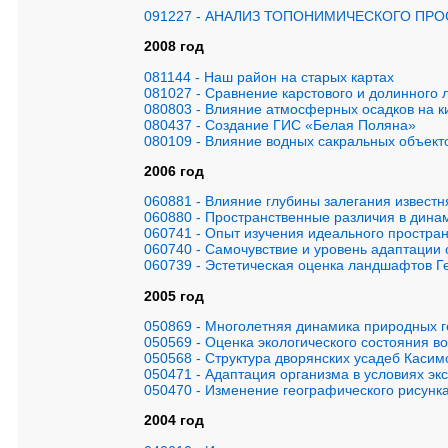
091227 - АНАЛИЗ ТОПОНИМИЧЕСКОГО П
2008 год
081144 - Наш район на старых картах
081027 - Сравнение карстового и долинного 
080803 - Влияние атмосферных осадков на к
080437 - Cоздание ГИС «Белая Поляна»
080109 - Влияние водных сакральных объекто
2006 год
060881 - Влияние глубины залегания известн
060880 - Пространственные различия в дина
060741 - Опыт изучения идеального простран
060740 - Cамочувствие и уровень адаптации 
060739 - Эстетическая оценка ландшафтов Г
2005 год
050869 - Многолетняя динамика природных ге
050569 - Оценка экологического состояния в
050568 - Структура дворянских усадеб Касим
050471 - Адаптация организма в условиях эк
050470 - Изменение географического рисунка
2004 год