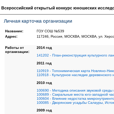
Всероссийский открытый конкурс юношеских исследо
Личная карточка организации
Название:
ГОУ СОШ №539
Адрес:
117246, Россия, МОСКВА, МОСКВА, ул. Херсо
Работы от
2014 год
организации:
141202 - План-реконструкция культурного л
2011 год
110919 - Топонимическая карта Новляно-Ник
110918 - Культурное наследие деревенского 
2010 год
100690 - Методика описания звуковой среды
100689 - Сакральные места юго-западной час
100604 - Влияние недостатка микронутриенто
100085 - Дворянские усадьбы Салауры, Исто
2009 год