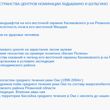
РОСТРАНСТВА ЦЕНТРОВ НОМИНАЦИИ ЛАДЫШКИНО И ШУЛЬГИНО
ландшафтов на юго-восточной окраине Касимовского р-на Рязанско
ислотность почв в юго-восточной Мещере
в на здоровье человека
якового цоколя на зарастание лесом залежи
мике геосистем на примере полигона «Белая Поляна»
ства сказаний и легенд юго-восточной окраины Касимовского р-на 
организма в условиях экспедиции
еленджикского района
осистем среднего течения реки Оки (1998-2004гг.)
одоемов пойм среднего течения реки Оки по составу макрозообент
овского района Рязанской области
спедиции. Влияние иван-чая
 территории бассейна среднего течения р.Оки с неолита до наших