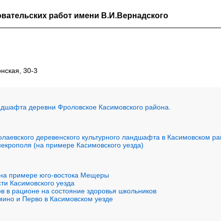
вательских работ имени В.И.Вернадского
нская, 30-3
андшафта деревни Фроловское Касимовского района.
олаевского деревенского культурного ландшафта в Касимовском ра
некрополя (на примере Касимовского уезда)
 на примере юго-востока Мещеры
ти Касимовского уезда
в в рационе на состояние здоровья школьников
мино и Перво в Касимовском уезде