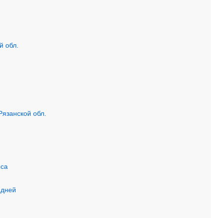
й обл.
Рязанской обл.
оса
 дней