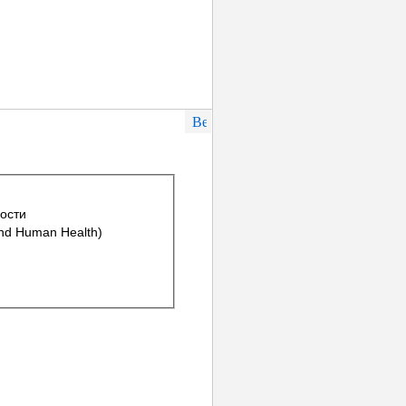
ости
and Human Health)