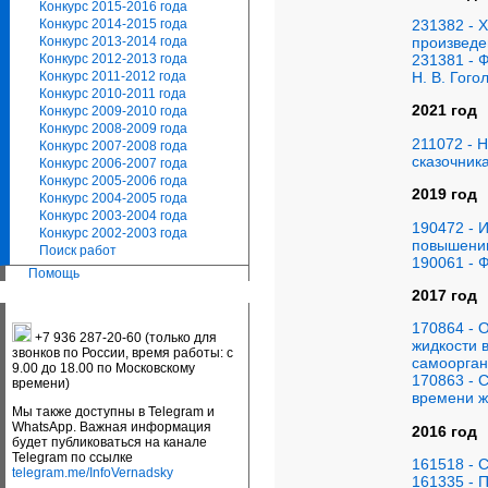
Конкурс 2015-2016 года
231382 - 
Конкурс 2014-2015 года
произведе
Конкурс 2013-2014 года
231381 - 
Конкурс 2012-2013 года
Н. В. Гого
Конкурс 2011-2012 года
Конкурс 2010-2011 года
2021 год
Конкурс 2009-2010 года
Конкурс 2008-2009 года
211072 - 
Конкурс 2007-2008 года
сказочник
Конкурс 2006-2007 года
Конкурс 2005-2006 года
2019 год
Конкурс 2004-2005 года
Конкурс 2003-2004 года
190472 - 
Конкурс 2002-2003 года
повышении
Поиск работ
190061 - 
Помощь
2017 год
170864 - 
+7 936 287-20-60 (только для
жидкости 
звонков по России, время работы: с
самоорга
9.00 до 18.00 по Московскому
170863 - 
времени)
времени ж
Мы также доступны в Telegram и
WhatsApp. Важная информация
2016 год
будет публиковаться на канале
Telegram по ссылке
161518 - 
telegram.me/InfoVernadsky
161335 - 