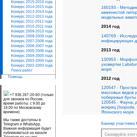
Конкурс 2015-2016 года
Конкурс 2014-2015 года
160193 - Методи
Конкурс 2013-2014 года
каменистой лито
Конкурс 2012-2013 года
модельных акват
Конкурс 2011-2012 года
2014 год
Конкурс 2010-2011 года
Конкурс 2009-2010 года
140769 - Исслед
Конкурс 2008-2009 года
инфицирующих дв
Конкурс 2007-2008 года
Конкурс 2006-2007 года
2013 год
Конкурс 2005-2006 года
Конкурс 2004-2005 года
130953 - Морфол
Конкурс 2003-2004 года
уховертки Labidu
Конкурс 2002-2003 года
моря
Поиск работ
Помощь
2012 год
120547 - Простр
массовых видов у
+7 936 287-20-60 (только
побережья бухты
для звонков по России,
120545 - Фауна,
время работы: с 9.00 до
мокриц (Isopoda,
18.00 по Московскому
Японского моря
времени)
Мы также доступны в
Баннер участника 
Telegram и WhatsApp.
Важная информация будет
публиковаться на канале
Скопируйте этот 