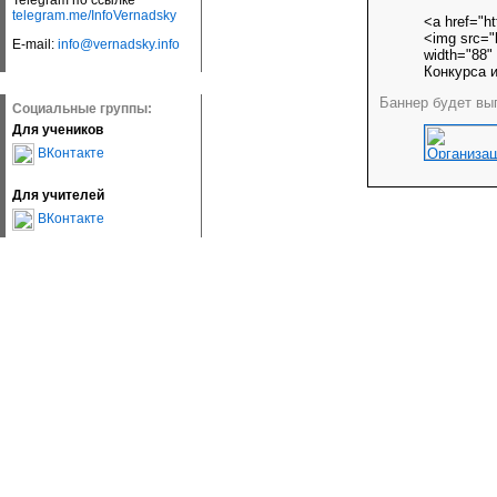
Telegram по ссылке
telegram.me/InfoVernadsky
<a href="ht
<img src="h
E-mail:
info@vernadsky.info
width="88"
Конкурса и
Баннер будет выг
Социальные группы:
Для учеников
ВКонтакте
Для учителей
ВКонтакте