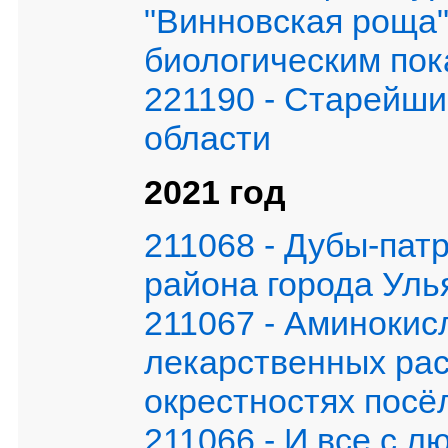
"Винновская роща"
биологическим пок
221190 - Старейши
области
2021 год
211068 - Дубы-па
района города Уль
211067 - Аминокис
лекарственных рас
окрестностях посё
211066 - И все с 