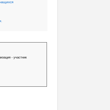
учащихся
и.
анизация - участник