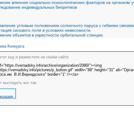
чение влияния социально-психологических факторов на организм 
следование индивидуальных биоритмов
авление угловым положением солнечного паруса с гибкими связям
тация силового поля в условиях невесомости.
жение объектов в окрестности орбитальной станции.
ика Конкурса
этот код и разместите на своём сайте.
f="https://vernadsky.info/archive/organization/2080/"><img
ttps://vernadsky.info/pictures/p_button.gif" width="88" height="31" alt="Орг
рса им. В.И.Вернадского" border="1" /></a>
т выглядеть вот так: