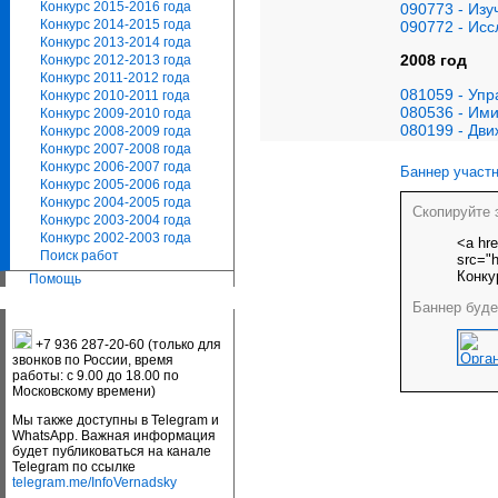
Конкурс 2015-2016 года
090773 - Изу
Конкурс 2014-2015 года
090772 - Ис
Конкурс 2013-2014 года
2008 год
Конкурс 2012-2013 года
Конкурс 2011-2012 года
081059 - Упр
Конкурс 2010-2011 года
080536 - Ими
Конкурс 2009-2010 года
080199 - Дви
Конкурс 2008-2009 года
Конкурс 2007-2008 года
Конкурс 2006-2007 года
Баннер участн
Конкурс 2005-2006 года
Конкурс 2004-2005 года
Скопируйте 
Конкурс 2003-2004 года
Конкурс 2002-2003 года
<a hre
Поиск работ
src="h
Конку
Помощь
Баннер буде
+7 936 287-20-60 (только для
звонков по России, время
работы: с 9.00 до 18.00 по
Московскому времени)
Мы также доступны в Telegram и
WhatsApp. Важная информация
будет публиковаться на канале
Telegram по ссылке
telegram.me/InfoVernadsky