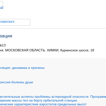
изации
№13
сия, МОСКОВСКАЯ ОБЛАСТЬ, ХИМКИ, Куркинское шоссе, 18
фляция: динамика и причины
прессия-болезнь души
числительные аспекты проблемы астероидной опасности. Программ
ерение массы тел на борту орбитальной станции.
нические характеристики аэростатов предельных высот