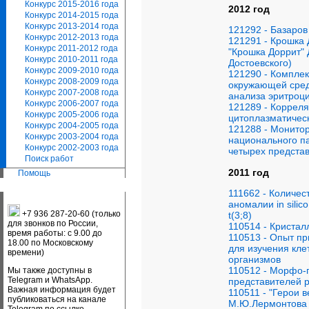
Конкурс 2015-2016 года
2012 год
Конкурс 2014-2015 года
Конкурс 2013-2014 года
121292 - Базаро
Конкурс 2012-2013 года
121291 - Крошка
Конкурс 2011-2012 года
"Крошка Доррит" 
Конкурс 2010-2011 года
Достоевского)
Конкурс 2009-2010 года
121290 - Комплек
Конкурс 2008-2009 года
окружающей сред
Конкурс 2007-2008 года
анализа эритроци
Конкурс 2006-2007 года
121289 - Коррел
Конкурс 2005-2006 года
цитоплазматичес
Конкурс 2004-2005 года
121288 - Монитор
Конкурс 2003-2004 года
национального п
Конкурс 2002-2003 года
четырех представ
Поиск работ
2011 год
Помощь
111662 - Количес
аномалии in sili
+7 936 287-20-60 (только
t(3;8)
для звонков по России,
110514 - Кристал
время работы: с 9.00 до
110513 - Опыт пр
18.00 по Московскому
для изучения кле
времени)
организмов
110512 - Морфо-
Мы также доступны в
Telegram и WhatsApp.
представителей р
Важная информация будет
110511 - "Герои 
публиковаться на канале
М.Ю.Лермонтова 