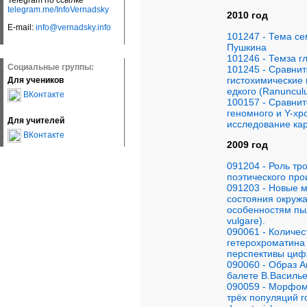
Telegram по ссылке
telegram.me/InfoVernadsky
2010 год
E-mail:
info@vernadsky.info
101247 - Тема се
Пушкина
101246 - Темза г
Социальные группы:
101245 - Сравни
гистохимические
Для учеников
едкого (Ranunculus
ВКонтакте
100157 - Сравни
геномного и Y-хр
Для учителей
исследование ка
ВКонтакте
2009 год
091204 - Роль тр
поэтического пр
091203 - Новые 
состояния окруж
особенностям пы
vulgare).
090061 - Количес
гетерохроматина
перспективы цифр
090060 - Образ А
балете В.Василье
090059 - Морфом
трёх популяций 