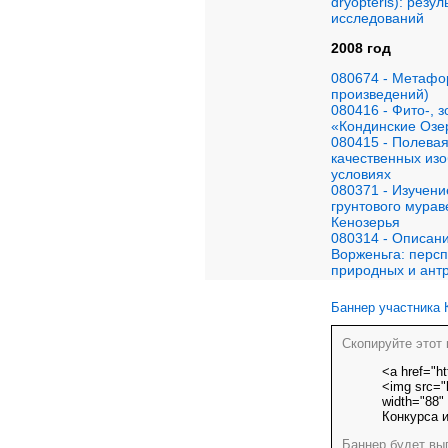
dryopteris): рез
исследований
2008 год
080674 - Метафор
произведений)
080416 - Фито-, 
«Кондинские Озе
080415 - Полева
качественных из
условиях
080371 - Изучени
грунтового мурав
Кенозерья
080314 - Описани
Ворженьга: персп
природных и ант
Баннер участника 
Скопируйте этот 
<a href="ht
<img src="h
width="88"
Конкурса и
Баннер будет выг