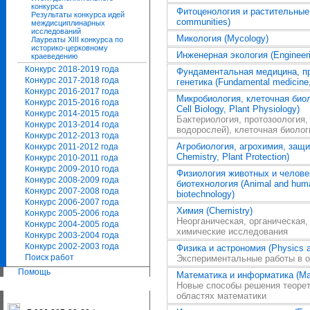
конкурса
Фитоценология и растительные 
Результаты конкурса идей
communities)
междисциплинарных
исследований
Микология (Mycology)
Лауреаты XIII конкурса по
историко-церковному
Инженерная экология (Engineeri
краеведению
Конкурс 2018-2019 года
Фундаментальная медицина, п
Конкурс 2017-2018 года
генетика (Fundamental medicine,
Конкурс 2016-2017 года
Микробиология, клеточная биол
Конкурс 2015-2016 года
Cell Biology, Plant Physiology)
Конкурс 2014-2015 года
Бактериология, протозоология,
Конкурс 2013-2014 года
водорослей), клеточная биолог
Конкурс 2012-2013 года
Агробиология, агрохимия, защита
Конкурс 2011-2012 года
Chemistry, Plant Protection)
Конкурс 2010-2011 года
Конкурс 2009-2010 года
Физиология животных и челове
Конкурс 2008-2009 года
биотехнология (Animal and human
Конкурс 2007-2008 года
biotechnology)
Конкурс 2006-2007 года
Химия (Chemistry)
Конкурс 2005-2006 года
Неорганическая, органическая,
Конкурс 2004-2005 года
химические исследования
Конкурс 2003-2004 года
Конкурс 2002-2003 года
Физика и астрономия (Physics 
Поиск работ
Экспериментальные работы в о
Помощь
Математика и информатика (Mat
Новые способы решения теорет
областях математики