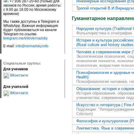
Инженерные исследования (Engi
+7 936 287-20-60 (только для
звонков по России, время работы:
Тропой открытий В.И.Вернадско
с 9.00 до 18.00 по Московскому
времени)
Гуманитарное направлен
Мы также доступны в Telegram и
WhatsApp. Важная информация
Народная культура (Traditional C
будет публиковаться на канале
Фольклористика и этнография.
Telegram по ссылке
telegram.me/InfoVernadsky
История и культура российски
(Rural culture and history studie
E-mail:
info@vernadsky.info
Человек в современном мире (Th
Экологическая психология, соц
психология личности, психолог
Социальные группы:
психология, возрастная психол
Для учеников
Психофизиология и здоровье че
ВКонтакте
Health)
Психофизиология человека, гиг
Для учителей
Образование: история и совреме
ВКонтакте
История образования, образова
ученичества; современная педа
Искусство и литература ( Fine Ar
Подсекции: "Литературоведение" 
Criticism)
Философия и культурология (Phi
Лингвистика. Язык в современно