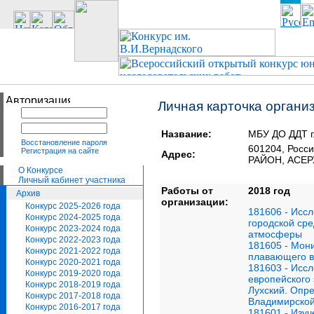
Личная карточка органи
Название:
МБУ ДО ДДТ г
Восстановление пароля
601204, Рос
Регистрация на сайте
Адрес:
РАЙОН, АСЕРХ
О Конкурсе
Личный кабинет участника
Работы от
2018 год
Архив
организации:
Конкурс 2025-2026 года
181606 - Иссл
Конкурс 2024-2025 года
городской сре
Конкурс 2023-2024 года
атмосферы
Конкурс 2022-2023 года
181605 - Мон
Конкурс 2021-2022 года
плавающего в
Конкурс 2020-2021 года
181603 - Исс
Конкурс 2019-2020 года
европейского 
Конкурс 2018-2019 года
Лухский. Опр
Конкурс 2017-2018 года
Владимирской
Конкурс 2016-2017 года
181601 - Изу