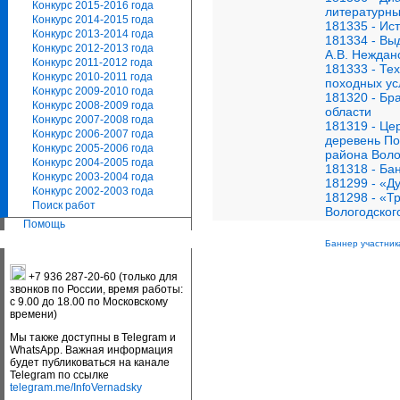
Конкурс 2015-2016 года
литературны
Конкурс 2014-2015 года
181335 - Ис
Конкурс 2013-2014 года
181334 - Вы
Конкурс 2012-2013 года
А.В. Неждан
Конкурс 2011-2012 года
181333 - Те
Конкурс 2010-2011 года
походных ус
Конкурс 2009-2010 года
181320 - Бр
Конкурс 2008-2009 года
области
Конкурс 2007-2008 года
181319 - Це
Конкурс 2006-2007 года
деревень По
Конкурс 2005-2006 года
района Воло
Конкурс 2004-2005 года
181318 - Бан
Конкурс 2003-2004 года
181299 - «Д
Конкурс 2002-2003 года
181298 - «Т
Поиск работ
Вологодског
Помощь
Баннер участник
+7 936 287-20-60 (только для
звонков по России, время работы:
с 9.00 до 18.00 по Московскому
времени)
Мы также доступны в Telegram и
WhatsApp. Важная информация
будет публиковаться на канале
Telegram по ссылке
telegram.me/InfoVernadsky