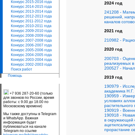
Конкурс 2015-2016 года
2024 год
Конкурс 2014-2015 года
Конкурс 2013-2014 года
241208 - Мате
Конкурс 2012-2013 года
решений, напр
Конкурс 2011-2012 года
каналов сотово
Конкурс 2010-2011 года
2021 год
Конкурс 2009-2010 года
Конкурс 2008-2009 года
210982 - Раци
Конкурс 2007-2008 года
Конкурс 2006-2007 года
2020 год
Конкурс 2005-2006 года
Конкурс 2004-2005 года
200703 - Оцен
Конкурс 2003-2004 года
реализуемых в
Конкурс 2002-2003 года
200527 - Нача
Поиск работ
Помощь
2019 год
190979 - Иссл
академика Н.Г.
+7 936 287-20-60 (только
190959 - Измер
для звонков по России, время
условиях аллок
работы: с 9.00 до 18.00 по
растительного
Московскому времени)
190919 - Воен
Мы также доступны в Telegram
190918 - Новая
и WhatsApp. Важная
в окружающей 
информация будет
ацетилсалицил
публиковаться на канале
прорастание с
Telegram по ссылке