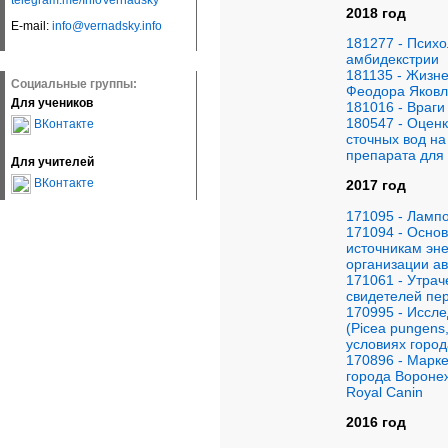
telegram.me/InfoVernadsky
2018 год
E-mail:
info@vernadsky.info
181277 - Психо
амбидекстрии
181135 - Жизн
Социальные группы:
Феодора Яковл
Для учеников
181016 - Враги
180547 - Оцен
ВКонтакте
сточных вод на
препарата для
Для учителей
ВКонтакте
2017 год
171095 - Ламп
171094 - Осно
источникам эн
организации а
171061 - Утра
свидетелей пе
170995 - Иссл
(Рicea pungens,
условиях горо
170896 - Марк
города Вороне
Royal Canin
2016 год