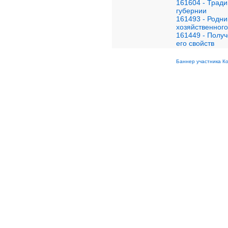
161604 - Трад
губернии
161493 - Родни
хозяйственног
161449 - Полу
его свойств
Баннер участника К