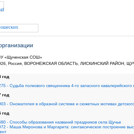
 организации
У «Щученская СОШ»
926, Россия, ВОРОНЕЖСКАЯ ОБЛАСТЬ, ЛИСКИНСКИЙ РАЙОН, ЩУЧЬ
8 год
75 - Судьба полкового священника 4-го запасного кавалерийского 
7 год
003 - Ономатопея в образной системе и сюжетных мотивах детског
6 год
480 - Способы образования названий праздников села Щучье
972 - Маша Миронова и Маргарита: синтаксическое построение вы
ент