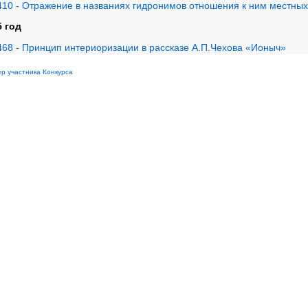
410 - Отражение в названиях гидронимов отношения к ним местны
5 год
468 - Принцип интериоризации в рассказе А.П.Чехова «Ионыч»
р участника Конкурса