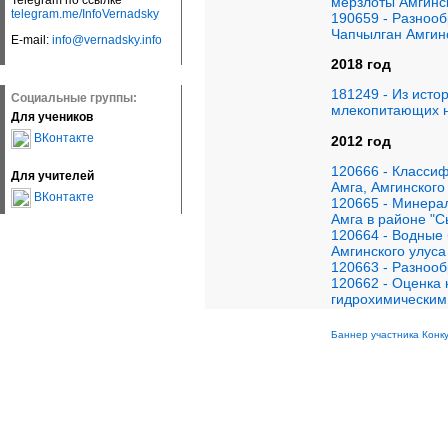
Telegram по ссылке
мерзлоты Амгинс
telegram.me/InfoVernadsky
190659 - Разноо
Чапчылган Амгин
E-mail:
info@vernadsky.info
2018 год
181249 - Из исто
Социальные группы:
млекопитающих н
Для учеников
ВКонтакте
2012 год
120666 - Классиф
Для учителей
Амга, Амгинского
ВКонтакте
120665 - Минера
Амга в районе "С
120664 - Водные
Амгинского улуса
120663 - Разнооб
120662 - Оценка 
гидрохимическим
Баннер участника Конк