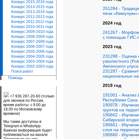
Конкурс 2015-2016 года
Конкурс 2014-2015 года
251284 - Традици
Конкурс 2013-2014 года
печи «Көмүлүөк»
Конкурс 2012-2013 года
Конкурс 2011-2012 года
2024 год
Конкурс 2010-2011 года
Конкурс 2009-2010 года
241267 - Морфоме
Конкурс 2008-2009 года
с помощью ГИС-
Конкурс 2007-2008 года
2023 год
Конкурс 2006-2007 года
Конкурс 2005-2006 года
231288 - Оценка
Конкурс 2004-2005 года
узколистного (Puls
Конкурс 2003-2004 года
Амгинского улуса
Конкурс 2002-2003 года
231287 - Сравнит
Поиск работ
национальных на
Помощь
2019 год
191001 - Анализ 
+7 936 287-20-60 (только
Республики Саха 
для звонков по России,
190978 - Изучен
время работы: с 9.00 до
18.00 по Московскому
грунтов на терри
времени)
190662 - Изучени
Сибирской ягодно
Мы также доступны в
190661 - Изучени
Telegram и WhatsApp.
слоя на территор
Важная информация будет
190660 - Изучени
публиковаться на канале