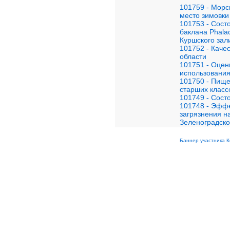
101759 - Морс
место зимовки
101753 - Сост
баклана Phala
Куршского зал
101752 - Каче
области
101751 - Оцен
использования
101750 - Пище
старших класс
101749 - Сост
101748 - Эффе
загрязнения н
Зеленоградско
Баннер участника К