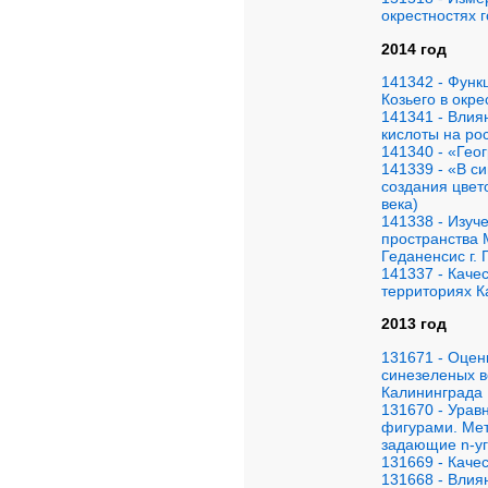
окрестностях 
2014 год
141342 - Функ
Козьего в окре
141341 - Влия
кислоты на рос
141340 - «Гео
141339 - «В с
создания цвет
века)
141338 - Изуч
пространства 
Геданенсис г. 
141337 - Каче
территориях К
2013 год
131671 - Оцен
синезеленых в
Калининграда
131670 - Уравн
фигурами. Мет
задающие n-уг
131669 - Каче
131668 - Влия