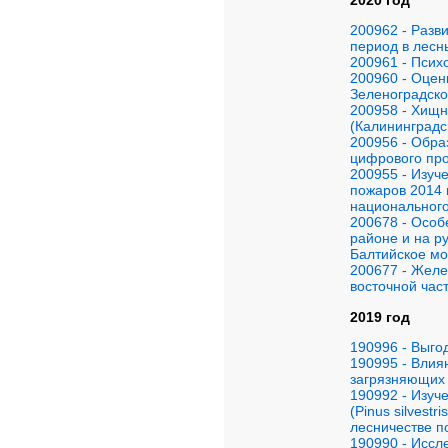
200962 - Разв
период в лесн
200961 - Пси
200960 - Оцен
Зеленоградско
200958 - Хищ
(Калининградс
200956 - Обра
цифрового про
200955 - Изуч
пожаров 2014 
национального
200678 - Особ
районе и на р
Балтийское мо
200677 - Желе
восточной час
2019 год
190996 - Выго
190995 - Влия
загрязняющих 
190992 - Изуч
(Pinus silvest
лесничестве п
190990 - Иссл