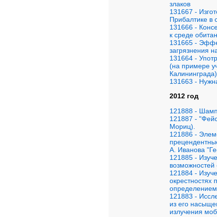
злаков
131667 - Изго
Прибалтике в с
131666 - Конс
к среде обита
131665 - Эффе
загрязнения н
131664 - Упот
(на примере 
Калининграда)
131663 - Нужн
2012 год
121888 - Шамп
121887 - "Фей
Мориц).
121886 - Элем
прецендентные
А. Иванова "Г
121885 - Изуч
возможностей 
121884 - Изуч
окрестностях п
определением 
121883 - Иссл
из его насыще
излучения моб