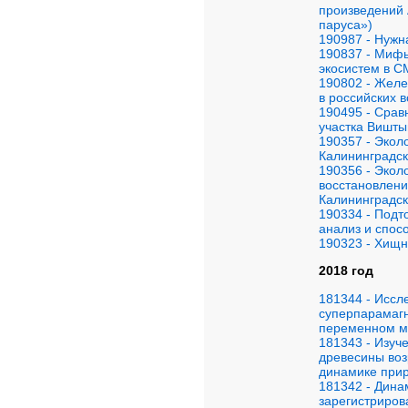
произведений 
паруса»)
190987 - Нужн
190837 - Мифы
экосистем в С
190802 - Желе
в российских 
190495 - Срав
участка Вишт
190357 - Экол
Калининградск
190356 - Экол
восстановлени
Калининградск
190334 - Под
анализ и спо
190323 - Хищна
2018 год
181344 - Исс
суперпарамагн
переменном м
181343 - Изуч
древесины воз
динамике прир
181342 - Дина
зарегистриров