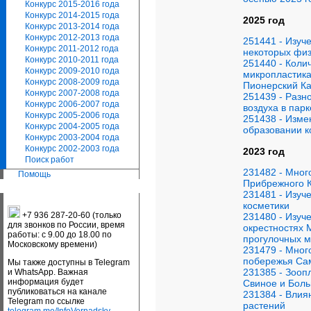
Конкурс 2015-2016 года
Конкурс 2014-2015 года
2025 год
Конкурс 2013-2014 года
Конкурс 2012-2013 года
251441 - Изуч
Конкурс 2011-2012 года
некоторых физ
Конкурс 2010-2011 года
251440 - Коли
Конкурс 2009-2010 года
микропластика
Конкурс 2008-2009 года
Пионерский Ка
Конкурс 2007-2008 года
251439 - Разн
Конкурс 2006-2007 года
воздуха в пар
Конкурс 2005-2006 года
251438 - Изме
Конкурс 2004-2005 года
образовании к
Конкурс 2003-2004 года
Конкурс 2002-2003 года
2023 год
Поиск работ
231482 - Мног
Помощь
Прибрежного К
231481 - Изуч
косметики
+7 936 287-20-60 (только
231480 - Изуч
для звонков по России, время
окрестностях 
работы: с 9.00 до 18.00 по
прогулочных 
Московскому времени)
231479 - Мно
побережья Сам
Мы также доступны в Telegram
231385 - Зооп
и WhatsApp. Важная
информация будет
Свиное и Боль
публиковаться на канале
231384 - Влия
Telegram по ссылке
растений