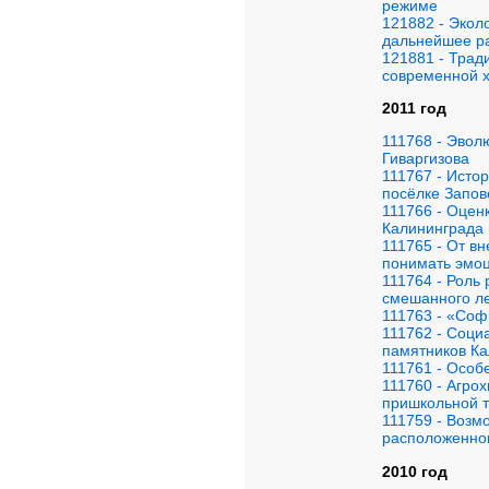
режиме
121882 - Экол
дальнейшее р
121881 - Трад
современной х
2011 год
111768 - Эвол
Гиваргизова
111767 - Исто
посёлке Запо
111766 - Оцен
Калининграда 
111765 - От в
понимать эмоц
111764 - Роль 
смешанного л
111763 - «Соф
111762 - Соци
памятников Ка
111761 - Особ
111760 - Агро
пришкольной 
111759 - Возм
расположенног
2010 год