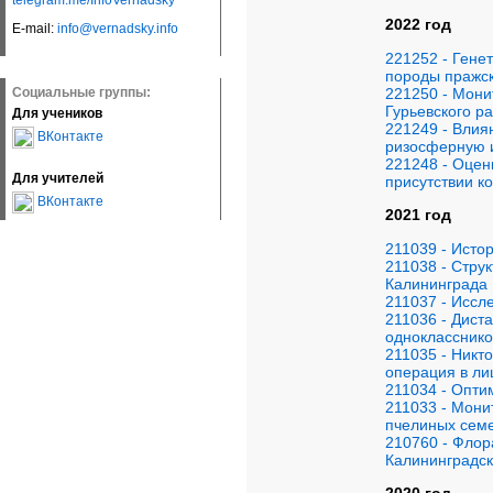
telegram.me/InfoVernadsky
2022 год
E-mail:
info@vernadsky.info
221252 - Гене
породы пражск
221250 - Мони
Социальные группы:
Гурьевского р
Для учеников
221249 - Влия
ВКонтакте
ризосферную 
221248 - Оцен
Для учителей
присутствии к
ВКонтакте
2021 год
211039 - Исто
211038 - Стру
Калининграда
211037 - Иссл
211036 - Дист
однокласснико
211035 - Никто
операция в ли
211034 - Опти
211033 - Монит
пчелиных семе
210760 - Флор
Калининградск
2020 год