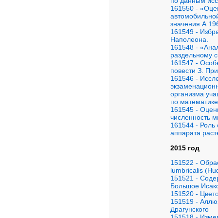
по данным ис
161550 - «Оце
автомобильной
значения А 19
161549 - Избр
Наполеона.
161548 - «Ана
раздельному с
161547 - Особ
повести З. Пр
161546 - Иссл
экзаменационн
организма уча
по математик
161545 - Оцен
численность м
161544 - Роль
аппарата расте
2015 год
151522 - Обра
lumbricalis (H
151521 - Соде
Большое Исак
151520 - Цвет
151519 - Аллю
Драгунского
151518 - Изме