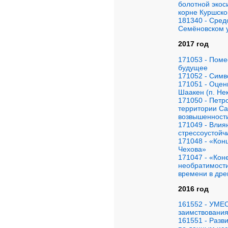
болотной экос
корне Куршско
181340 - Сред
Семёновском у
2017 год
171053 - Поме
будущее
171052 - Симв
171051 - Оцен
Шаакен (п. Не
171050 - Петр
территории Са
возвышенности
171049 - Влия
стрессоустойч
171048 - «Кон
Чехова»
171047 - «Кон
необратимости
времени в древ
2016 год
161552 - УМЕ
заимствования
161551 - Разв