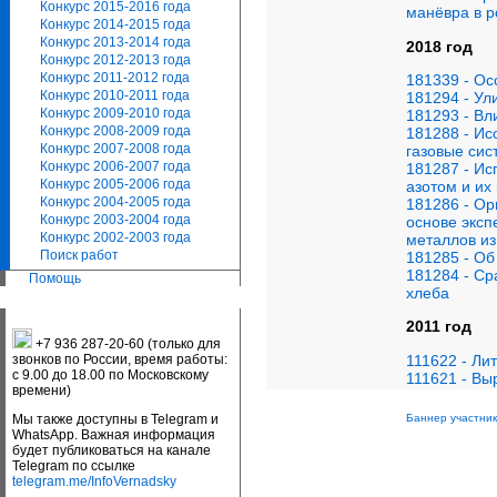
Конкурс 2015-2016 года
манёвра в 
Конкурс 2014-2015 года
Конкурс 2013-2014 года
2018 год
Конкурс 2012-2013 года
Конкурс 2011-2012 года
181339 - Ос
Конкурс 2010-2011 года
181294 - Ул
Конкурс 2009-2010 года
181293 - Вл
Конкурс 2008-2009 года
181288 - Ис
Конкурс 2007-2008 года
газовые си
Конкурс 2006-2007 года
181287 - Ис
Конкурс 2005-2006 года
азотом и их
Конкурс 2004-2005 года
181286 - Ор
Конкурс 2003-2004 года
основе эксп
Конкурс 2002-2003 года
металлов из
Поиск работ
181285 - Об
181284 - Ср
Помощь
хлеба
2011 год
+7 936 287-20-60 (только для
111622 - Ли
звонков по России, время работы:
с 9.00 до 18.00 по Московскому
111621 - Вы
времени)
Мы также доступны в Telegram и
Баннер участник
WhatsApp. Важная информация
будет публиковаться на канале
Telegram по ссылке
telegram.me/InfoVernadsky