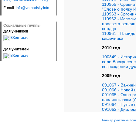
telegram.me/InfoVernadsky
110965 - Сравни
E-mail:
info@vernadsky.info
"Слове о полку 
110963 - Эргони
110962 - Исполь
просвета венечн
Социальные группы:
сердца.
Для учеников
110961 - Плоидо
ВКонтакте
кишечника
2010 год
Для учителей
ВКонтакте
100849 - Истори
селе Воскресенс
возрождении дух
2009 год
091067 - Важне
091066 - Новой 
091065 - Опыт р
павлиноглазки (A
091064 - Путь в
091062 - Диалек
Баннер участника Кон