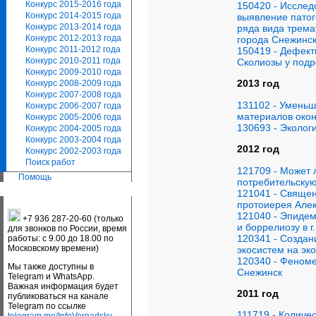
Конкурс 2015-2016 года
150420 - Исслед
Конкурс 2014-2015 года
выявление патог
Конкурс 2013-2014 года
ряда вида трема
Конкурс 2012-2013 года
города Снежинск
Конкурс 2011-2012 года
150419 - Дефект
Конкурс 2010-2011 года
Сколиозы у подр
Конкурс 2009-2010 года
2013 год
Конкурс 2008-2009 года
Конкурс 2007-2008 года
131102 - Умень
Конкурс 2006-2007 года
материалов окон
Конкурс 2005-2006 года
130693 - Эколог
Конкурс 2004-2005 года
Конкурс 2003-2004 года
2012 год
Конкурс 2002-2003 года
Поиск работ
121709 - Может 
Помощь
потребительскую
121041 - Священ
протоиерея Але
121040 - Эпидем
+7 936 287-20-60 (только
и боррелиозу в г
для звонков по России, время
120341 - Создан
работы: с 9.00 до 18.00 по
Московскому времени)
экосистем на эк
120340 - Феном
Мы также доступны в
Снежинск
Telegram и WhatsApp.
Важная информация будет
2011 год
публиковаться на канале
Telegram по ссылке
111719 - Количе