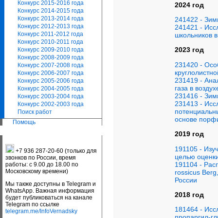
Конкурс 2015-2016 года
2024 год
Конкурс 2014-2015 года
Конкурс 2013-2014 года
241422 - Зим
Конкурс 2012-2013 года
241421 - Исс
Конкурс 2011-2012 года
школьников в
Конкурс 2010-2011 года
2023 год
Конкурс 2009-2010 года
Конкурс 2008-2009 года
231420 - Осо
Конкурс 2007-2008 года
круглолистно
Конкурс 2006-2007 года
231419 - Ана
Конкурс 2005-2006 года
газа в воздух
Конкурс 2004-2005 года
231416 - Зим
Конкурс 2003-2004 года
231413 - Исс
Конкурс 2002-2003 года
потенциальн
Поиск работ
основе порф
Помощь
2019 год
191105 - Изу
+7 936 287-20-60 (только для
целью оценки
звонков по России, время
191104 - Рас
работы: с 9.00 до 18.00 по
Московскому времени)
rossicus Ber
России
Мы также доступны в Telegram и
WhatsApp. Важная информация
2018 год
будет публиковаться на канале
Telegram по ссылке
181464 - Ис
telegram.me/InfoVernadsky
пропаргил-гл