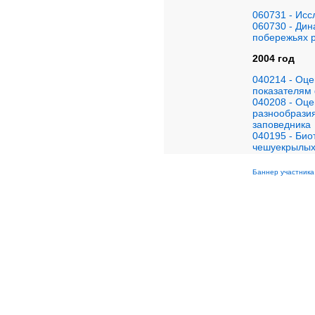
060731 - Исс
060730 - Ди
побережьях 
2004 год
040214 - Оце
показателям
040208 - Оц
разнообразия
заповедника
040195 - Био
чешуекрылых
Баннер участника