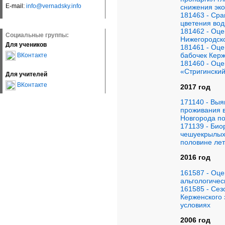
E-mail:
info@vernadsky.info
снижения эко
181463 - Ср
цветения во
181462 - Оце
Социальные группы:
Нижегородско
Для учеников
181461 - Оце
бабочек Керж
ВКонтакте
181460 - Оце
«Стригинский
Для учителей
ВКонтакте
2017 год
171140 - Выя
проживания 
Новгорода п
171139 - Био
чешуекрылых 
половине лет
2016 год
161587 - Оце
альгологичес
161585 - Се
Керженского
условиях
2006 год